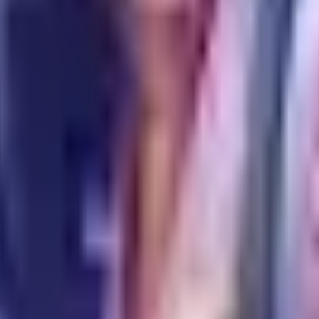
angan?
ertarungan yang intens. Salah satu kemampuannya yang paling menon
 sudah menerima banyak damage. Ditambah dengan kemampuan untuk 
ang bisa dimanfaatkan dengan strategi yang tepat, terutama dengan 
er X.Borg
ang bisa menjadi counter efektif melawan dirinya. Berikut adalah be
mpuan untuk menyerap shield dari X.Borg dengan skill
Ice Bound
. Kem
 shield untuk bertahan hidup.