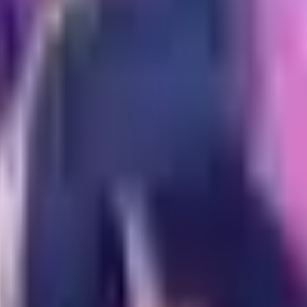
nnya di medan pertempuran.
lam Mobile Legends. Dengan kemampuan regenerasi HP yang sangat kuat
epat dan strategi yang baik, kamu bisa menghadapinya dengan lebih m
antumu meraih kemenangan.