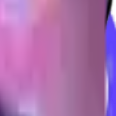
 dan serangan area yang mematikan, X.Borg sering menjadi momok
udah. Dalam artikel ini, kami akan membahas beberapa hero yang