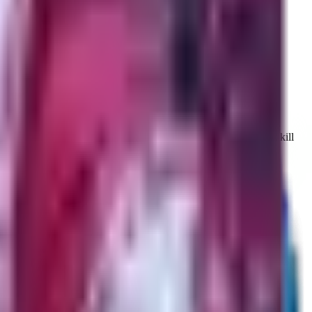
jol adalah
regenerasi HP yang luar biasa
setelah menggunakan skill
memberikan
damage area
melalui skill
Fire Stake
dan
Ferro Dive
,
menggunakan hero-hero yang bisa menanggulangi kekuatannya.
berapa hero yang sangat berguna saat menghadapi X.Borg:
ampuan ini membuat Esmeralda dapat bertahan lebih lama dan