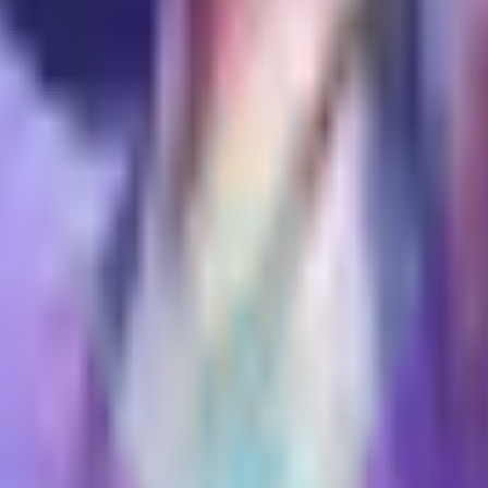
kill
Justice Blades
, Silvanna mampu mengurangi regenerasi HP X.Borg 
d Intent
, menjadikannya hero yang sangat efektif dalam mengunci X.B
f melawan X.Borg. Dengan skill
Paquito's Passion
dan
Jab
, Paquito dap
an
Order
, yang memberikannya kemampuan untuk menyerang X.Borg d
damage yang besar, cocok untuk menghadapi X.Borg yang sering ber
 serangan kejutan dengan skill
Shadow Energy
dan
Quad Shadow
. H
.