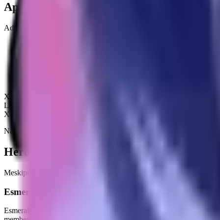
Apa yang Membuat X.Borg Menjadi Tant
Ad
X.Borg dikenal dengan kemampuannya untuk bertahan hidup dalam p
Last Insanity
, yang membuatnya dapat bertarung lebih lama meski
X.Borg bisa dengan mudah mengganggu strategi tim lawan.
Namun, meskipun X.Borg sangat kuat, dia juga memiliki
kelemahan
y
Hero-hero yang Efektif untuk Meng-count
Meskipun X.Borg adalah hero tank yang tangguh, ada beberapa hero y
Esmeralda
Esmeralda sangat efektif melawan X.Borg karena dia memiliki kema
memberikan damage yang signifikan pada X.Borg, yang mengandalkan