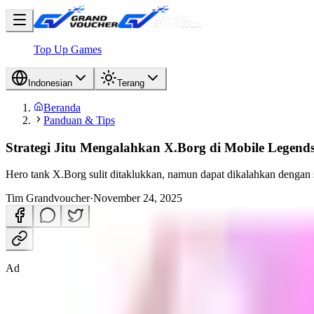
Top Up Games
Indonesian
Terang
Beranda
Panduan & Tips
Strategi Jitu Mengalahkan X.Borg di Mobile Legend
Hero tank X.Borg sulit ditaklukkan, namun dapat dikalahkan dengan s
Tim Grandvoucher
·
November 24, 2025
Ad