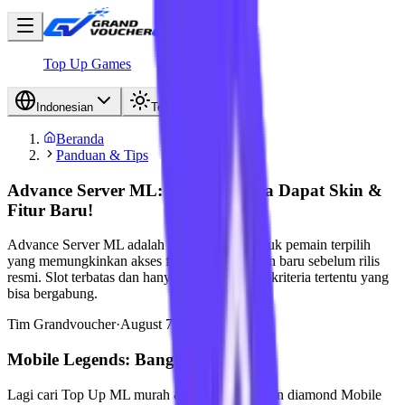
Top Up Games
Indonesian
Terang
Beranda
Panduan & Tips
Advance Server ML: Jalan Rahasia Dapat Skin &
Fitur Baru!
Advance Server ML adalah server khusus untuk pemain terpilih
yang memungkinkan akses fitur, hero, dan skin baru sebelum rilis
resmi. Slot terbatas dan hanya pemain dengan kriteria tertentu yang
bisa bergabung.
Tim Grandvoucher
·
August 7, 2025
Mobile Legends: Bang Bang
Lagi cari Top Up ML murah & aman? Dapatkan diamond Mobile