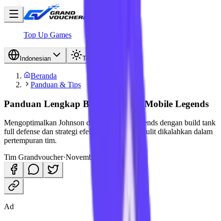
Top Up Games
Indonesian
Terang
Beranda
Panduan & Tips
Panduan Lengkap Build Johnson Mobile Legends
Mengoptimalkan Johnson dalam Mobile Legends dengan build tank
full defense dan strategi efektif membuatnya sulit dikalahkan dalam
pertempuran tim.
Tim Grandvoucher
·
November 25, 2025
Ad