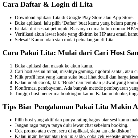
Cara Daftar & Login di Lita
Download aplikasi Lita di Google Play Store atau App Store.
Buka aplikasi, lalu pilih ‘Daftar’ buat kamu yang belum punya
Isi data diri sesuai petunjuk. Biasanya cuma butuh nomor HP/
Verifikasi akun lewat kode yang dikirim ke HP atau email kamu
Selesai! Kamu udah siap mulai petualangan di Lita.
Cara Pakai Lita: Mulai dari Cari Host Sa
Buka aplikasi dan masuk ke akun kamu.
Cari host sesuai minat, misalnya gaming, ngobrol santai, atau cu
Klik profil host yang kamu suka buat lihat detail dan harga jasa
Kalau udah cocok, klik ‘Book’ dan tentukan jadwal yang kam
Konfirmasi pembayaran. Ada banyak metode pembayaran yang bi
Tunggu host menerima bookingan kamu. Kalau udah oke, tingga
Tips Biar Pengalaman Pakai Lita Makin A
Pilih host yang aktif dan punya rating bagus biar sesi kamu mak
Jangan ragu tanya-tanya dulu lewat chat sebelum booking.
Cek promo atau event seru di aplikasi, siapa tau ada diskon!
Kalau ingin hemat atau top up saldo, coba cek website grandvo