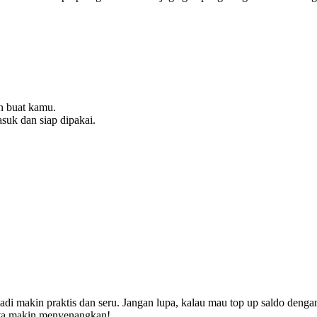
n buat kamu.
suk dan siap dipakai.
di makin praktis dan seru. Jangan lupa, kalau mau top up saldo dengan
ta makin menyenangkan!