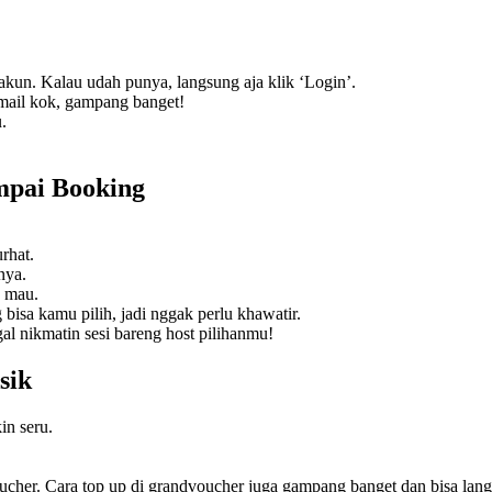
 akun. Kalau udah punya, langsung aja klik ‘Login’.
email kok, gampang banget!
.
mpai Booking
rhat.
nya.
u mau.
sa kamu pilih, jadi nggak perlu khawatir.
l nikmatin sesi bareng host pilihanmu!
sik
in seru.
ucher. Cara top up di grandvoucher juga gampang banget dan bisa langs