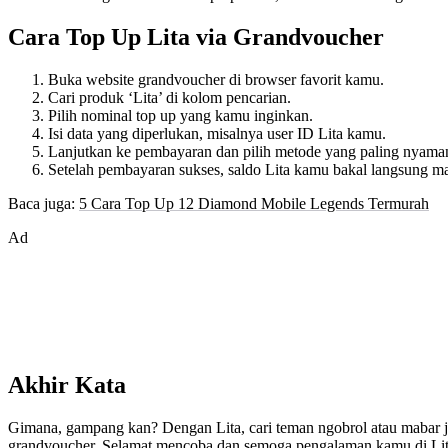
Cara Top Up Lita via Grandvoucher
Buka website grandvoucher di browser favorit kamu.
Cari produk ‘Lita’ di kolom pencarian.
Pilih nominal top up yang kamu inginkan.
Isi data yang diperlukan, misalnya user ID Lita kamu.
Lanjutkan ke pembayaran dan pilih metode yang paling nyama
Setelah pembayaran sukses, saldo Lita kamu bakal langsung ma
Baca juga:
5 Cara Top Up 12 Diamond Mobile Legends Termurah
Ad
Akhir Kata
Gimana, gampang kan? Dengan Lita, cari teman ngobrol atau mabar ja
grandvoucher. Selamat mencoba dan semoga pengalaman kamu di Li