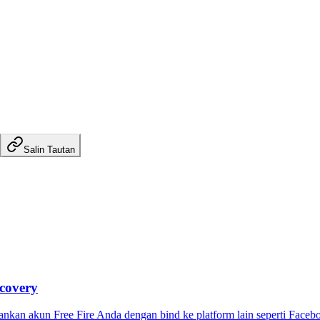
Salin Tautan
covery
ankan akun Free Fire Anda dengan bind ke platform lain seperti Faceb